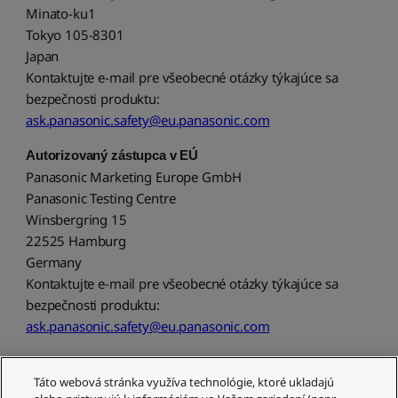
Minato-ku1
Tokyo 105-8301
Japan
Kontaktujte e-mail pre všeobecné otázky týkajúce sa
bezpečnosti produktu:
ask.panasonic.safety@eu.panasonic.com
Autorizovaný zástupca v EÚ
Panasonic Marketing Europe GmbH
Panasonic Testing Centre
Winsbergring 15
22525 Hamburg
Germany
Kontaktujte e-mail pre všeobecné otázky týkajúce sa
bezpečnosti produktu:
ask.panasonic.safety@eu.panasonic.com
Táto webová stránka využíva technológie, ktoré ukladajú