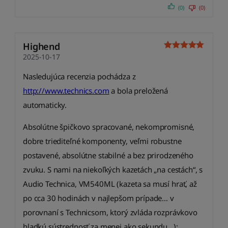
(0)
(0)
Highend
2025-10-17
Nasledujúca recenzia pochádza z
http://www.technics.com
a bola preložená
automaticky.
Absolútne špičkovo spracované, nekompromisné,
dobre triediteľné komponenty, veľmi robustne
postavené, absolútne stabilné a bez prirodzeného
zvuku. S nami na niekoľkých kazetách „na cestách“, s
Audio Technica, VM540ML (kazeta sa musí hrať, až
po cca 30 hodinách v najlepšom prípade… v
porovnaní s Technicsom, ktorý zvláda rozprávkovo
hladkú sústrednosť za menej ako sekundu…):