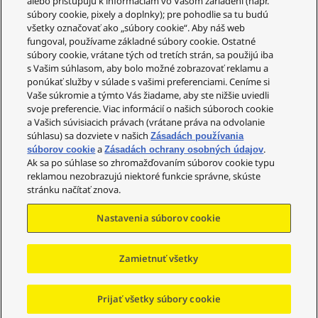
alebo pristupujú k informáciám vo Vašom zariadení (napr.
súbory cookie, pixely a doplnky); pre pohodlie sa tu budú
všetky označovať ako „súbory cookie“. Aby náš web
fungoval, používame základné súbory cookie. Ostatné
súbory cookie, vrátane tých od tretích strán, sa použijú iba
Zákaznícky servis
s Vašim súhlasom, aby bolo možné zobrazovať reklamu a
ponúkať služby v súlade s vašimi preferenciami. Ceníme si
Váš účet
Vaše súkromie a týmto Vás žiadame, aby ste nižšie uviedli
svoje preferencie. Viac informácií o našich súboroch cookie
Právne informácie
a Vašich súvisiacich právach (vrátane práva na odvolanie
súhlasu) sa dozviete v našich
Technics
Zásadách používania
a
.
súborov cookie
Zásadách ochrany osobných údajov
Sociálne siete
Ak sa po súhlase so zhromažďovaním súborov cookie typu
reklamou nezobrazujú niektoré funkcie správne, skúste
stránku načítať znova.
Nastavenia súborov cookie
Copyright © 2023-2025 Panasonic Marketing Europe
GmbH – organizační složka Česká republika Všechna
práva vyhrazena
Zamietnuť všetky
POZRITE SA NA
Prijať všetky súbory cookie
POROVNANIE
Prejsť na začiatok