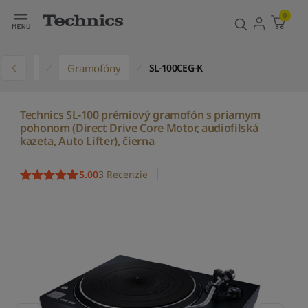
0
dukty
Gramofóny
SL-100CEG-K
Technics SL-100 prémiový gramofón s priamym
pohonom (Direct Drive Core Motor, audiofilská
kazeta, Auto Lifter), čierna
5.00
3 Recenzie