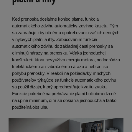
Keď prenoska dosiahne koniec platne, funkcia
automatického zdvihu automaticky zdvihne kazetu. Tým
sa zabraňuje zbytočnému opotrebovaniu vašich cenných
vinylových platní a ihly. Zabudovaním funkcie
automatického zdvihu do základnej časti prenosky sa
eliminujú nárazy na prenosku. Vďaka jednoduchej
konštrukcii, ktorá nevyužíva energiu motora, nedochádza
k elektrickému ani vibračnému nárazu a nebráni sa
pohybu prenosky. V reakcii na požiadavky mnohých
používateľov týkajúce sa funkcie automatického zdvihu
sa použil dizajn, ktorý uprednostňuje kvalitu zvuku.
Funkcie potrebné na prehrávanie platní boli obmedzené
na úplné minimum, čím sa dosiahla jednoduchá a ľahko
použiteľná obsluha.