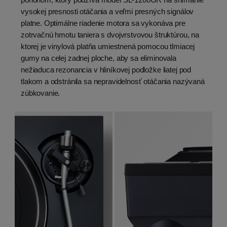
pohonom, ktorý používa model SL-1200GR na snímanie
vysokej presnosti otáčania a veľmi presných signálov
platne. Optimálne riadenie motora sa vykonáva pre
zotrvačnú hmotu taniera s dvojvrstvovou štruktúrou, na
ktorej je vinylová platňa umiestnená pomocou tlmiacej
gumy na celej zadnej ploche, aby sa eliminovala
nežiaduca rezonancia v hliníkovej podložke liatej pod
tlakom a odstránila sa nepravidelnosť otáčania nazývaná
zúbkovanie.