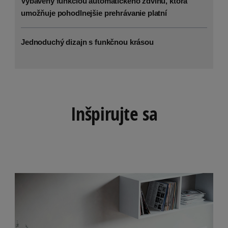
Vybavený funkciou automatického zdvihu, ktorá
umožňuje pohodlnejšie prehrávanie platní
Jednoduchý dizajn s funkčnou krásou
Inšpirujte sa