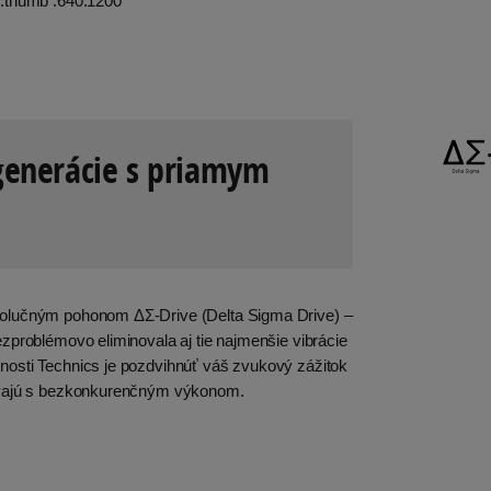
generácie s priamym
volučným pohonom ΔΣ-Drive (Delta Sigma Drive) –
zproblémovo eliminovala aj tie najmenšie vibrácie
osti Technics je pozdvihnúť váš zvukový zážitok
távajú s bezkonkurenčným výkonom.