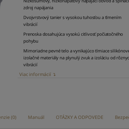
Nízkošumový, nízkonapäťový napájací obvod a spínací
zdroj napájania
Dvojvrstvový tanier s vysokou tuhosťou a tlmením
vibrácií
Prenoska dosahujúca vysokú citlivosť počiatočného
pohybu
Mimoriadne pevné telo a vynikajúco tlmiace silikónov
izolačné materiály na plynulý zvuk a izoláciu od rôzny
vibrácií
Viac informácií ↴
nzie (0)
Manuál
OTÁZKY A ODPOVEDE
Bezpe