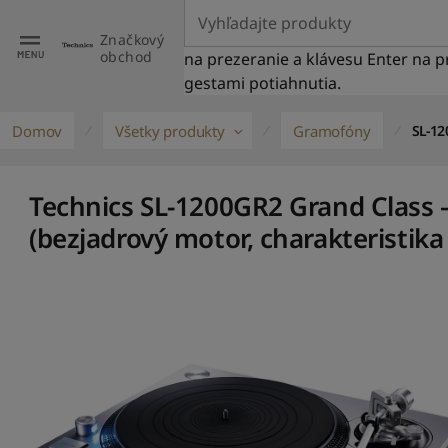
Značkový
obchod
na prezeranie a klávesu Enter na
gestami potiahnutia.
Domov
Všetky produkty
Gramofóny
SL-1
Technics SL-1200GR2 Grand Clas
(bezjadrový motor, charakteristika