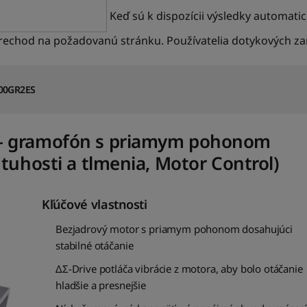
Keď sú k dispozícii výsledky automati
 prechod na požadovanú stránku. Používatelia dotykových 
200GR2ES
s – gramofón s priamym pohonom
 tuhosti a tlmenia, Motor Control)
Kľúčové vlastnosti
Bezjadrový motor s priamym pohonom dosahujúci
stabilné otáčanie
ΔΣ-Drive potláča vibrácie z motora, aby bolo otáčanie
hladšie a presnejšie