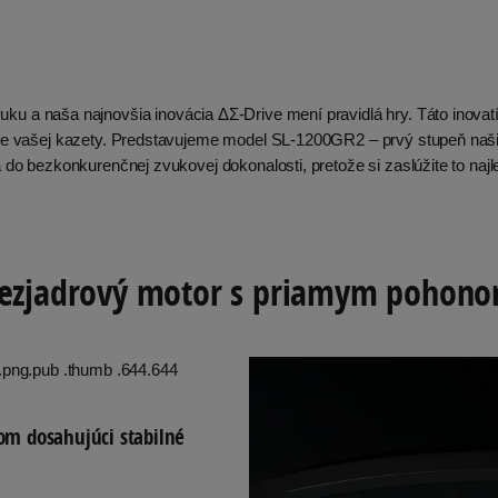
ku a naša najnovšia inovácia ΔΣ-Drive mení pravidlá hry. Táto inovatí
erzie vašej kazety. Predstavujeme model SL-1200GR2 – prvý stupeň n
do bezkonkurenčnej zvukovej dokonalosti, pretože si zaslúžite to najl
ezjadrový motor s priamym pohon
m dosahujúci stabilné