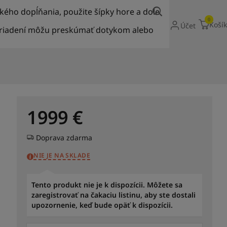
ckého dopĺňania, použite šípky hore a dole
0
Košík
Účet
zariadení môžu preskúmať dotykom alebo
1999
€
Doprava zdarma
NIE JE NA SKLADE
Tento produkt nie je k dispozícii. Môžete sa
zaregistrovať na čakaciu listinu, aby ste dostali
upozornenie, keď bude opäť k dispozícii.