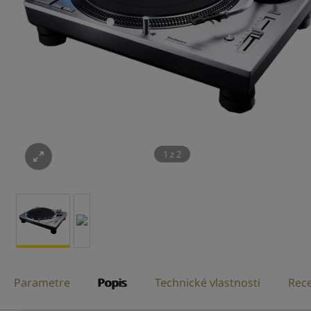
1
z
2
Parametre
Popis
Technické vlastnosti
Rece