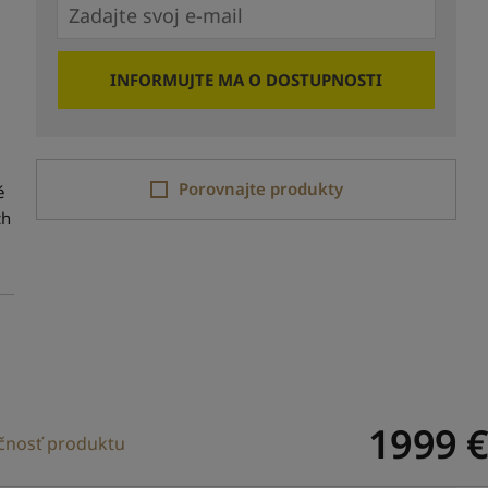
INFORMUJTE MA O DOSTUPNOSTI
Porovnajte produkty
é
ch
1999
€
čnosť produktu