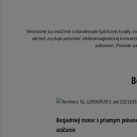
Neúnavne sa snažíme o dosiahnutie špičkovej kvality zvu
ale tiež zvyšuje presnosť elektromagnetickej konv
pohonom. Ponorte sa 
B
Bezjadrový motor s priamym pohono
otáčanie