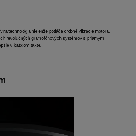
vna technológia nielenže potláča drobné vibrácie motora,
ašich revolučných gramofónových systémov s priamym
epšie v každom takte.
om