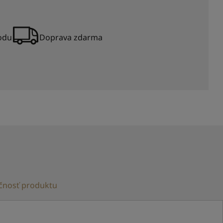
vodu
Doprava zdarma
čnosť produktu