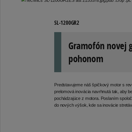
SL-1200GR2
Gramofón novej 
pohonom
Predstavujeme náš špičkový motor s re
prelomová inovácia navrhnutá tak, aby be
pochádzajúce z motora. Poslaním spoločn
do nových výšok, kde sa inovácie stre