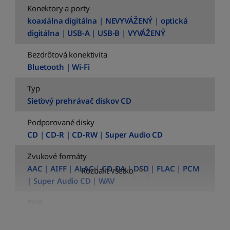
Konektory a porty
koaxiálna digitálna
|
NEVYVÁŽENÝ
|
optická
digitálna
|
USB-A
|
USB-B
|
VYVÁŽENÝ
Bezdrôtová konektivita
Bluetooth
|
Wi-Fi
Typ
Sieťový prehrávač diskov CD
Podporované disky
CD
|
CD-R
|
CD-RW
|
Super Audio CD
Zvukové formáty
AAC
|
AIFF
|
ALAC
|
CD-DA
|
DSD
|
FLAC
|
PCM
Rozbaliť všetko
|
Super Audio CD
|
WAV
Pilot
Áno