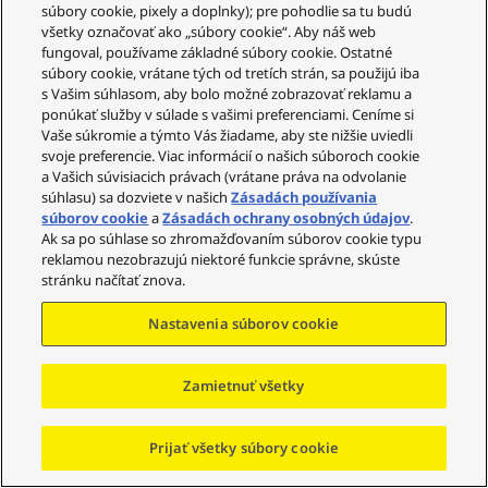
súbory cookie, pixely a doplnky); pre pohodlie sa tu budú
všetky označovať ako „súbory cookie“. Aby náš web
Chcete sa podeliť o svoje skúsenosti?
fungoval, používame základné súbory cookie. Ostatné
súbory cookie, vrátane tých od tretích strán, sa použijú iba
NAPÍSAŤ RECENZIU
s Vašim súhlasom, aby bolo možné zobrazovať reklamu a
ponúkať služby v súlade s vašimi preferenciami. Ceníme si
Vaše súkromie a týmto Vás žiadame, aby ste nižšie uviedli
svoje preferencie. Viac informácií o našich súboroch cookie
a Vašich súvisiacich právach (vrátane práva na odvolanie
Manuály
súhlasu) sa dozviete v našich
Zásadách používania
súborov cookie
a
Zásadách ochrany osobných údajov
.
Ak sa po súhlase so zhromažďovaním súborov cookie typu
reklamou nezobrazujú niektoré funkcie správne, skúste
stránku načítať znova.
Nastavenia súborov cookie
Zamietnuť všetky
Prijať všetky súbory cookie