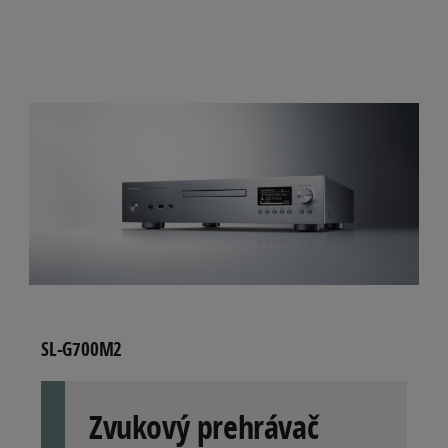
Budík
Nie
Typ zosilňovača
Vysoko presný koherentný DAC
Aplikácia
AirPlay 2
|
Amazon Music
|
Bluetooth
|
Chromecast
|
Deezer
|
Google Assistant
|
Internetové rádio
|
Qobuz
|
Spotify Connect
|
TIDAL
Farba
striebro
SL-G700M2
Zvukový prehrávač