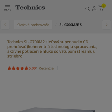
0
y
Sieťové prehrávače
SL-G700M2E-S
Technics SL-G700M2 sieťový super audio CD
prehrávač (koherentná technológia spracovania,
aktívne potlačenie hluku so vstupom streamu),
striebro
5.00
1 Recenzie