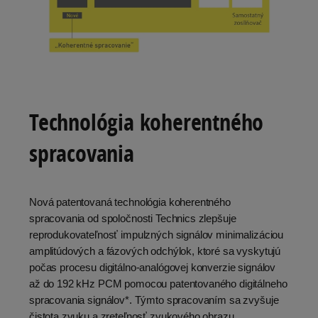
Technológia koherentného
spracovania
Nová patentovaná technológia koherentného
spracovania od spoločnosti Technics zlepšuje
reprodukovateľnosť impulzných signálov minimalizáciou
amplitúdových a fázových odchýlok, ktoré sa vyskytujú
počas procesu digitálno-analógovej konverzie signálov
až do 192 kHz PCM pomocou patentovaného digitálneho
spracovania signálov*. Týmto spracovaním sa zvyšuje
čistota zvuku a zreteľnosť zvukového obrazu.