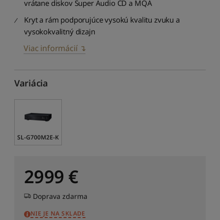
vrátane diskov Super Audio CD a MQA
Kryt a rám podporujúce vysokú kvalitu zvuku a
vysokokvalitný dizajn
Viac informácií ↴
Variácia
SL-G700M2E-K
2999
€
Doprava zdarma
NIE JE NA SKLADE