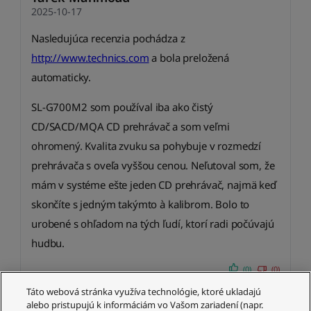
2025-10-17
Nasledujúca recenzia pochádza z
http://www.technics.com
a bola preložená
automaticky.
SL-G700M2 som používal iba ako čistý
CD/SACD/MQA CD prehrávač a som veľmi
ohromený. Kvalita zvuku sa pohybuje v rozmedzí
prehrávača s oveľa vyššou cenou. Neľutoval som, že
mám v systéme ešte jeden CD prehrávač, najmä keď
skončíte s jedným takýmto à kalibrom. Bolo to
urobené s ohľadom na tých ľudí, ktorí radi počúvajú
hudbu.
(0)
(0)
Táto webová stránka využíva technológie, ktoré ukladajú
alebo pristupujú k informáciám vo Vašom zariadení (napr.