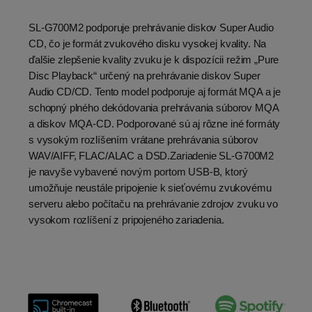
SL-G700M2 podporuje prehrávanie diskov Super Audio
CD, čo je formát zvukového disku vysokej kvality. Na
ďalšie zlepšenie kvality zvuku je k dispozícii režim „Pure
Disc Playback“ určený na prehrávanie diskov Super
Audio CD/CD. Tento model podporuje aj formát MQA a je
schopný plného dekódovania prehrávania súborov MQA
a diskov MQA-CD. Podporované sú aj rôzne iné formáty
s vysokým rozlíšením vrátane prehrávania súborov
WAV/AIFF, FLAC/ALAC a DSD.Zariadenie SL-G700M2
je navyše vybavené novým portom USB-B, ktorý
umožňuje neustále pripojenie k sieťovému zvukovému
serveru alebo počítaču na prehrávanie zdrojov zvuku vo
vysokom rozlíšení z pripojeného zariadenia.