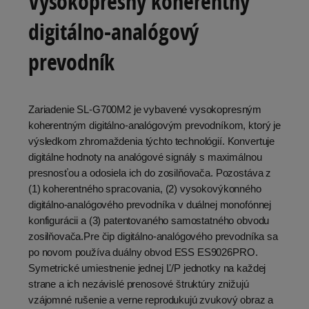
Vysokopresný koherentný
digitálno-analógový
prevodník
Zariadenie SL-G700M2 je vybavené vysokopresným
koherentným digitálno-analógovým prevodníkom, ktorý je
výsledkom zhromaždenia týchto technológií. Konvertuje
digitálne hodnoty na analógové signály s maximálnou
presnosťou a odosiela ich do zosilňovača. Pozostáva z
(1) koherentného spracovania, (2) vysokovýkonného
digitálno-analógového prevodníka v duálnej monofónnej
konfigurácii a (3) patentovaného samostatného obvodu
zosilňovača.Pre čip digitálno-analógového prevodníka sa
po novom používa duálny obvod ESS ES9026PRO.
Symetrické umiestnenie jednej Ľ/P jednotky na každej
strane a ich nezávislé prenosové štruktúry znižujú
vzájomné rušenie a verne reprodukujú zvukový obraz a