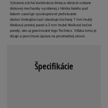
Výkonná a tichá konštrukcia tlmiaca vibrácie vrátane
diskovej mechaniky vyrobenej z hliníka liateho pod
tlakom zaručuje vysokopresné prehrávanie
diskov.Vonkajšia časť obsahuje šúchaný 7 mm hrubý
hliníkový predný panel a 3 mm hrubé hliníkové bočné
panely, ako aj gravírované logo Technics. Vďaka tomu je
dizajn a povrchová úprava na prvotriednej úrovni.
Špecifikácie