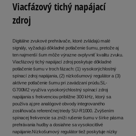
Viacfázový tichý napájací
zdroj
Digitálne zvukové prehrávače, ktoré zvládajú malé
signály, vyžadujú dôkladné potlačenie šumu, pretože aj
ten najmenší šum môže výrazne ovplyvniť kvalitu zvuku.
Viacfázový tichý napájací zdroj poskytuje dôkladné
potlačenie šumu v troch fázach: (1) vysokorýchlostný
spínací zdroj napájania, (2) nízkošumový regulátor a (3)
aktívne potlačenie šumu pri zavádzaní prúdu.SL-
G700M2 využíva vysokorýchlostný spínací zdroj
napájania s frekvenciou približne 300 kHz, ktorý sa
používa aj pre analógové obvody integrovaného
zosilňovača referenčnej triedy SU-R1000. Zvýšením
spínacej frekvencie sa zníži rušenie šumu v šírke pásma
prehrávania hudby a dosiahne sa vysokocitlivé
napájanie.Nízkošumový regulátor tiež poskytuje nízky