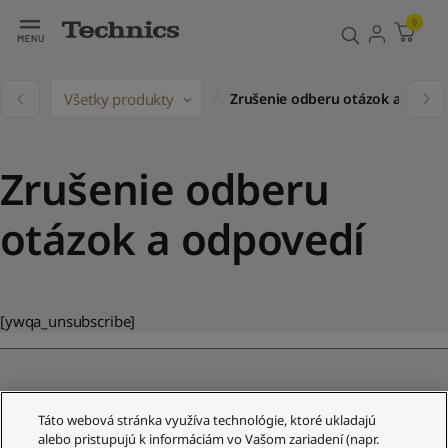
0
ov
Všetky produkty
Zrušenie odberu otázok a odpov
Zrušenie odberu
otázok a odpovedí
[ywqa_unsubscribe]
Táto webová stránka využíva technológie, ktoré ukladajú
Zákaznícky servis
alebo pristupujú k informáciám vo Vašom zariadení (napr.