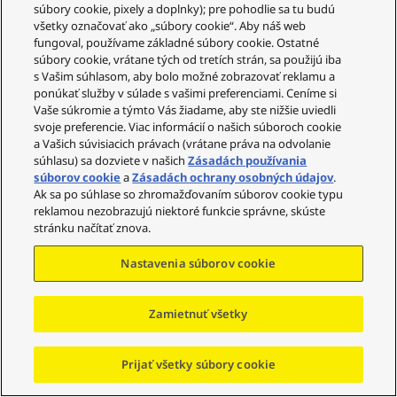
súbory cookie, pixely a doplnky); pre pohodlie sa tu budú
Váš účet
všetky označovať ako „súbory cookie“. Aby náš web
fungoval, používame základné súbory cookie. Ostatné
Právne informácie
súbory cookie, vrátane tých od tretích strán, sa použijú iba
s Vašim súhlasom, aby bolo možné zobrazovať reklamu a
Technics
ponúkať služby v súlade s vašimi preferenciami. Ceníme si
Sociálne siete
Vaše súkromie a týmto Vás žiadame, aby ste nižšie uviedli
svoje preferencie. Viac informácií o našich súboroch cookie
a Vašich súvisiacich právach (vrátane práva na odvolanie
súhlasu) sa dozviete v našich
Zásadách používania
súborov cookie
a
Zásadách ochrany osobných údajov
.
Copyright © 2023-2025 Panasonic Marketing Europe
Ak sa po súhlase so zhromažďovaním súborov cookie typu
GmbH – organizační složka Česká republika Všechna
reklamou nezobrazujú niektoré funkcie správne, skúste
práva vyhrazena
stránku načítať znova.
Nastavenia súborov cookie
Prejsť na začiatok
Zamietnuť všetky
Prijať všetky súbory cookie