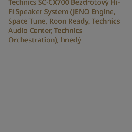
Technics SC-CX700 Bezdrôtový Hi-
a
Fi Speaker System (JENO Engine,
Z
o
Space Tune, Roon Ready, Technics
r
Audio Center, Technics
a
d
Orchestration), hnedý
i
ť
o
d
n
a
j
n
o
v
š
í
c
h
Z