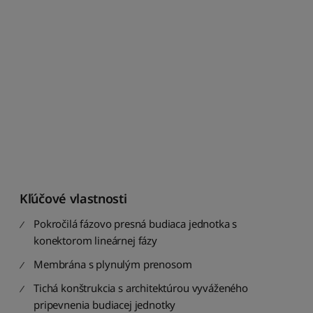
ř
a
d
i
t
p
o
d
l
e
n
á
z
v
u
Kľúčové vlastnosti
:
Pokročilá fázovo presná budiaca jednotka s
Z
a
konektorom lineárnej fázy
ž
Membrána s plynulým prenosom
A
Tichá konštrukcia s architektúrou vyváženého
S
e
pripevnenia budiacej jednotky