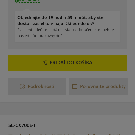
ľ
a
p
Objednajte do 19 hodín 59 minút, aby ste
r
dostali zásielku v najbližší pondelok*
i
* ak tento deň pripadá na sviatok, doručenie prebehne
e
nasledujúci pracovný deň
m
e
r
n
PRIDAŤ DO KOŠÍKA
é
h
o
h
Podrobnosti
Porovnajte produkty
o
d
n
o
t
e
n
SC-CX700E-T
i