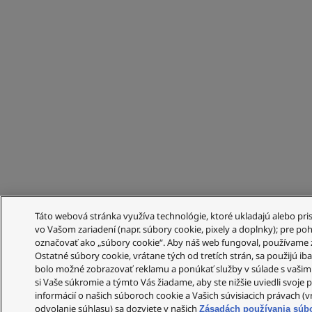
Táto webová stránka využíva technológie, ktoré ukladajú alebo pri
vo Vašom zariadení (napr. súbory cookie, pixely a doplnky); pre po
označovať ako „súbory cookie“. Aby náš web fungoval, používame 
Ostatné súbory cookie, vrátane tých od tretích strán, sa použijú ib
bolo možné zobrazovať reklamu a ponúkať služby v súlade s vašim
si Vaše súkromie a týmto Vás žiadame, aby ste nižšie uviedli svoje p
informácií o našich súboroch cookie a Vašich súvisiacich právach (
odvolanie súhlasu) sa dozviete v našich
Zásadách používania súb