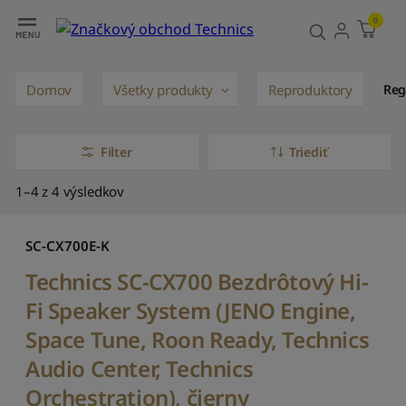
0
Domov
Všetky produkty
Reproduktory
Reg
Filter
Triediť
P
1–4 z 4 výsledkov
r
e
d
SC-CX700E-K
n
Technics SC-CX700 Bezdrôtový Hi-
a
s
Fi Speaker System (JENO Engine,
t
a
Space Tune, Roon Ready, Technics
v
Audio Center, Technics
e
n
Orchestration), čierny
é