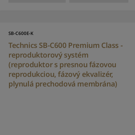
a
d
i
t
p
SB-C600E-K
o
d
Technics SB-C600 Premium Class -
l
e
reproduktorový systém
n
(reproduktor s presnou fázovou
á
z
reprodukciou, fázový ekvalizér,
v
plynulá prechodová membrána)
u
:
A
a
ž
Z
S
e