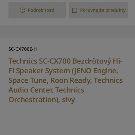
S
Podrobnosti
Porovnajte produkty
e
ř
a
d
i
t
SC-CX700E-H
p
o
Technics SC-CX700 Bezdrôtový Hi-
d
Fi Speaker System (JENO Engine,
l
e
Space Tune, Roon Ready, Technics
m
Audio Center, Technics
o
d
Orchestration), sivý
e
l
u
:
o
d