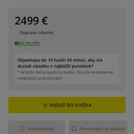
o
r
a
2499
€
d
i
Doprava zdarma
ť
o
NA SKLADE
d
n
a
Objednajte do 19 hodín 59 minút, aby ste
j
dostali zásielku v najbližší pondelok*
d
* ak tento deň pripadá na sviatok, doručenie prebehne
r
nasledujúci pracovný deň
a
h
š
í
c
PRIDAŤ DO KOŠÍKA
h
S
e
Podrobnosti
Porovnajte produkty
ř