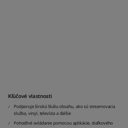
Z
d
o
A
S
e
ř
a
d
i
t
p
o
d
l
e
Kľúčové vlastnosti
d
o
Podporuje širokú škálu obsahu, ako sú streamovacia
s
služba, vinyl, televízia a ďalšie
t
u
Pohodlné ovládanie pomocou aplikácie, diaľkového
p