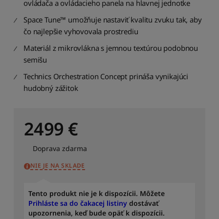
ovládača a ovládacieho panela na hlavnej jednotke
n
o
Space Tune™ umožňuje nastaviť kvalitu zvuku tak, aby
s
čo najlepšie vyhovovala prostrediu
t
i
Materiál z mikrovlákna s jemnou textúrou podobnou
semišu
S
e
Technics Orchestration Concept prináša vynikajúci
ř
hudobný zážitok
a
d
i
t
2499
€
p
o
Doprava zdarma
d
l
NIE JE NA SKLADE
e
p
o
Tento produkt nie je k dispozícii. Môžete
č
Prihláste sa do čakacej listiny
dostávať
t
upozornenia, keď bude opäť k dispozícii.
u