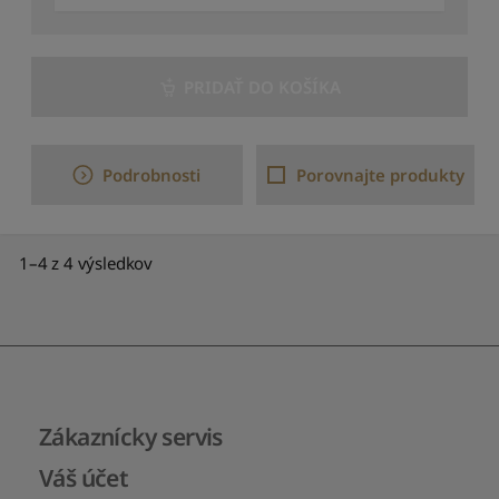
r
e
c
e
PRIDAŤ DO KOŠÍKA
n
z
í
Podrobnosti
Porovnajte produkty
1–4 z 4 výsledkov
Zákaznícky servis
Váš účet