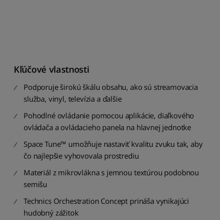
o
r
a
d
i
ť
o
Kľúčové vlastnosti
d
n
Podporuje širokú škálu obsahu, ako sú streamovacia
a
služba, vinyl, televízia a ďalšie
j
l
Pohodlné ovládanie pomocou aplikácie, diaľkového
a
ovládača a ovládacieho panela na hlavnej jednotke
c
n
Space Tune™ umožňuje nastaviť kvalitu zvuku tak, aby
e
čo najlepšie vyhovovala prostrediu
j
š
Materiál z mikrovlákna s jemnou textúrou podobnou
í
semišu
c
h
Technics Orchestration Concept prináša vynikajúci
hudobný zážitok
Z