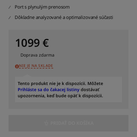
ř
Port s plynulým prenosom
a
d
Dôkladne analyzované a optimalizované súčasti
i
t
p
1099
€
o
d
l
Doprava zdarma
e
m
NIE JE NA SKLADE
o
d
e
Tento produkt nie je k dispozícii. Môžete
l
Prihláste sa do čakacej listiny
dostávať
u
upozornenia, keď bude opäť k dispozícii.
:
o
d
A
PRIDAŤ DO KOŠÍKA
d
o
Z