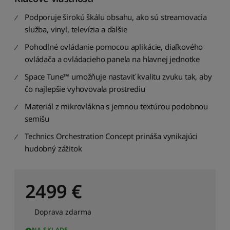
p
o
Podporuje širokú škálu obsahu, ako sú streamovacia
p
služba, vinyl, televízia a ďalšie
u
l
Pohodlné ovládanie pomocou aplikácie, diaľkového
á
ovládača a ovládacieho panela na hlavnej jednotke
r
n
Space Tune™ umožňuje nastaviť kvalitu zvuku tak, aby
o
čo najlepšie vyhovovala prostrediu
s
t
Materiál z mikrovlákna s jemnou textúrou podobnou
i
semišu
Z
Technics Orchestration Concept prináša vynikajúci
o
hudobný zážitok
r
a
d
2499
€
i
ť
p
Doprava zdarma
o
d
NA SKLADE