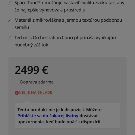
d
Space Tune™ umožňuje nastaviť kvalitu zvuku tak, aby
n
čo najlepšie vyhovovala prostrediu
a
j
Materiál z mikrovlákna s jemnou textúrou podobnou
d
semišu
r
a
Technics Orchestration Concept prináša vynikajúci
h
hudobný zážitok
š
í
c
2499
€
h
S
Doprava zdarma
e
ř
NIE JE NA SKLADE
a
d
i
Tento produkt nie je k dispozícii. Môžete
t
Prihláste sa do čakacej listiny
dostávať
p
upozornenia, keď bude opäť k dispozícii.
o
d