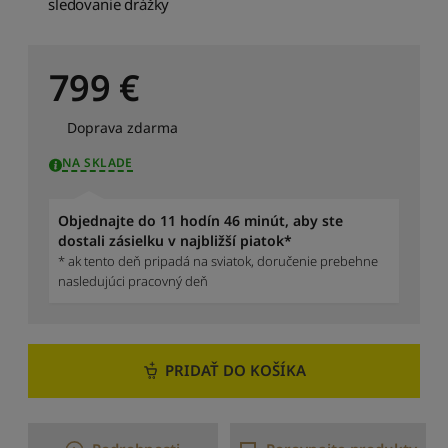
e
sledovanie drážky
r
n
é
799
€
h
o
h
Doprava zdarma
o
d
NA SKLADE
n
o
Objednajte do 11 hodín 46 minút, aby ste
t
dostali zásielku v najbližší piatok*
e
* ak tento deň pripadá na sviatok, doručenie prebehne
n
nasledujúci pracovný deň
i
a
Z
o
PRIDAŤ DO KOŠÍKA
r
a
d
i