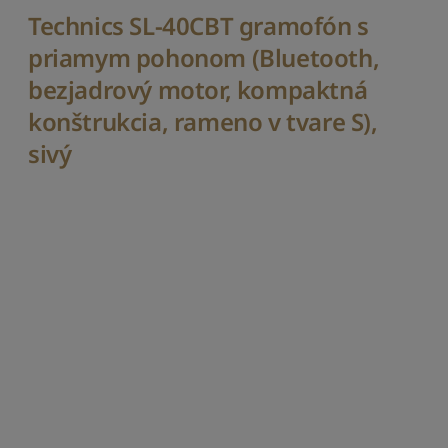
i
Technics SL-40CBT gramofón s
e
priamym pohonom (Bluetooth,
Z
bezjadrový motor, kompaktná
o
r
konštrukcia, rameno v tvare S),
a
d
sivý
i
ť
p
o
d
ľ
a
p
o
p
u
l
á
r
n