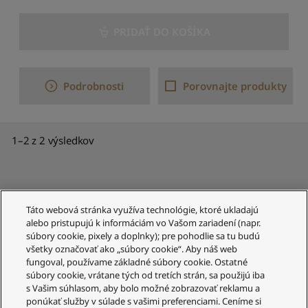
l
e
PRIDAŤ DO KOŠÍKA
n
á
z
v
Podrobnosti
Porovnajte produkty
u
:
A
a
1–2 z 2 výsledkov
ž
Z
S
e
ř
Táto webová stránka využíva technológie, ktoré ukladajú
a
alebo pristupujú k informáciám vo Vašom zariadení (napr.
d
súbory cookie, pixely a doplnky); pre pohodlie sa tu budú
Zákaznícky servis
i
všetky označovať ako „súbory cookie“. Aby náš web
t
fungoval, používame základné súbory cookie. Ostatné
Váš účet
p
súbory cookie, vrátane tých od tretích strán, sa použijú iba
s Vašim súhlasom, aby bolo možné zobrazovať reklamu a
o
Právne informácie
ponúkať služby v súlade s vašimi preferenciami. Ceníme si
d