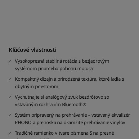
o
s
t
i
Z
o
r
Kľúčové vlastnosti
a
d
Vysokopresná stabilná rotácia s bezjadrovým
i
systémom priameho pohonu motora
ť
p
Kompaktný dizajn a prirodzená textúra, ktoré ladia s
o
obytným priestorom
d
ľ
Vychutnajte si analógový zvuk bezdrôtovo so
a
vstavaným rozhraním Bluetooth®
p
Systém pripravený na prehrávanie – vstavaný ekvalizér
r
i
PHONO a prenoska na okamžité prehrávanie vinylov
e
Tradičné ramienko v tvare písmena S na presné
m