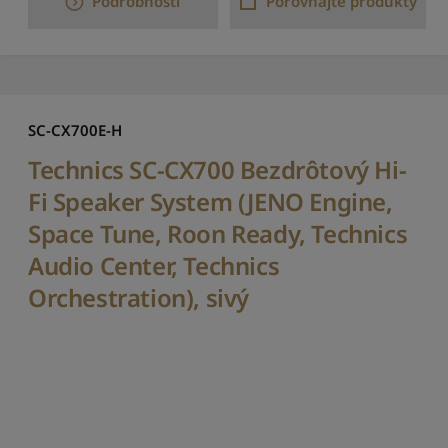
Podrobnosti
Porovnajte produkty
ť
o
d
n
a
j
n
SC-CX700E-H
o
Technics SC-CX700 Bezdrôtový Hi-
v
š
Fi Speaker System (JENO Engine,
í
Space Tune, Roon Ready, Technics
c
h
Audio Center, Technics
Z
Orchestration), sivý
o
r
a
d
i
ť
o
d