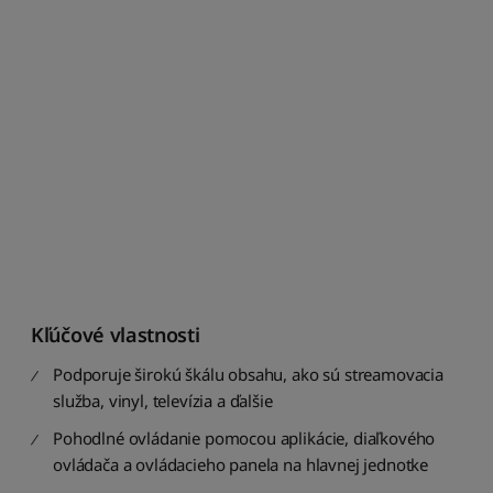
n
a
j
l
a
c
n
e
j
š
í
c
h
Z
Kľúčové vlastnosti
o
r
Podporuje širokú škálu obsahu, ako sú streamovacia
a
služba, vinyl, televízia a ďalšie
d
i
Pohodlné ovládanie pomocou aplikácie, diaľkového
ť
ovládača a ovládacieho panela na hlavnej jednotke
o