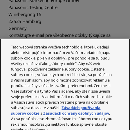
Panasonic Marketing Europe GmbH
Panasonic Testing Centre
Winsbergring 15
22525 Hamburg
Germany
Kontaktujte e-mail pre všeobecné otázky týkajúce sa
bezpečnosti produktu:
Táto webová stránka využíva technológie, ktoré ukladajú
ask.panasonic.safety@eu.panasonic.com
alebo pristupujú k informáciám vo Vašom zariadení (napr.
súbory cookie, pixely a doplnky); pre pohodlie sa tu budú
všetky označovať ako „súbory cookie“. Aby náš web
fungoval, používame základné súbory cookie. Ostatné
súbory cookie, vrátane tých od tretích strán, sa použijú iba
s Vašim súhlasom, aby bolo možné zobrazovať reklamu a
ponúkať služby v súlade s vašimi preferenciami. Ceníme si
Vaše súkromie a týmto Vás žiadame, aby ste nižšie uviedli
Zákaznícky servis
svoje preferencie. Viac informácií o našich súboroch cookie
a Vašich súvisiacich právach (vrátane práva na odvolanie
Váš účet
súhlasu) sa dozviete v našich
Zásadách používania
súborov cookie
a
Zásadách ochrany osobných údajov
.
Právne informácie
Ak sa po súhlase so zhromažďovaním súborov cookie typu
reklamou nezobrazujú niektoré funkcie správne, skúste
Technics
stránku načítať znova.