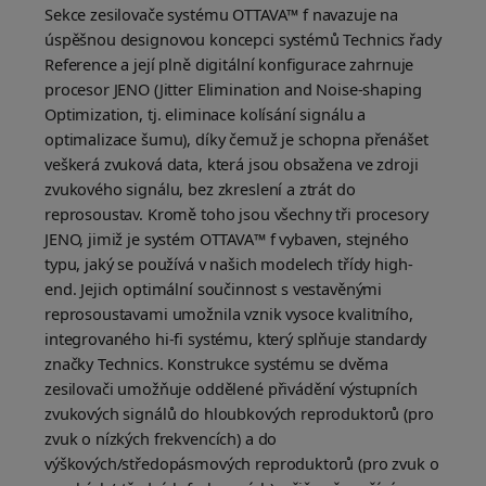
Sekce zesilovače systému OTTAVA™ f navazuje na
úspěšnou designovou koncepci systémů Technics řady
Reference a její plně digitální konfigurace zahrnuje
procesor JENO (Jitter Elimination and Noise-shaping
Optimization, tj. eliminace kolísání signálu a
optimalizace šumu), díky čemuž je schopna přenášet
veškerá zvuková data, která jsou obsažena ve zdroji
zvukového signálu, bez zkreslení a ztrát do
reprosoustav. Kromě toho jsou všechny tři procesory
JENO, jimiž je systém OTTAVA™ f vybaven, stejného
typu, jaký se používá v našich modelech třídy high-
end. Jejich optimální součinnost s vestavěnými
reprosoustavami umožnila vznik vysoce kvalitního,
integrovaného hi-fi systému, který splňuje standardy
značky Technics. Konstrukce systému se dvěma
zesilovači umožňuje oddělené přivádění výstupních
zvukových signálů do hloubkových reproduktorů (pro
zvuk o nízkých frekvencích) a do
výškových/středopásmových reproduktorů (pro zvuk o