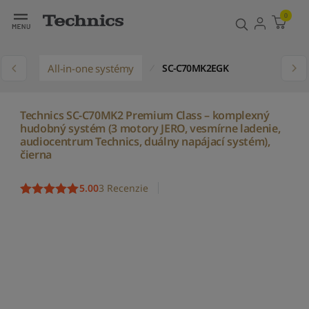
0
y
All-in-one systémy
SC-C70MK2EGK
Technics SC-C70MK2 Premium Class – komplexný
hudobný systém (3 motory JERO, vesmírne ladenie,
audiocentrum Technics, duálny napájací systém),
čierna
5.00
3 Recenzie