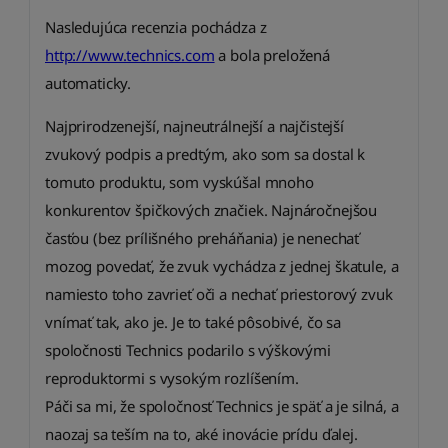
Nasledujúca recenzia pochádza z
http://www.technics.com
a bola preložená
automaticky.
Najprirodzenejší, najneutrálnejší a najčistejší
zvukový podpis a predtým, ako som sa dostal k
tomuto produktu, som vyskúšal mnoho
konkurentov špičkových značiek. Najnáročnejšou
časťou (bez prílišného preháňania) je nenechať
mozog povedať, že zvuk vychádza z jednej škatule, a
namiesto toho zavrieť oči a nechať priestorový zvuk
vnímať tak, ako je. Je to také pôsobivé, čo sa
spoločnosti Technics podarilo s výškovými
reproduktormi s vysokým rozlíšením.
Páči sa mi, že spoločnosť Technics je späť a je silná, a
naozaj sa teším na to, aké inovácie prídu ďalej.