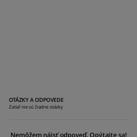
OTÁZKY A ODPOVEDE
Zatiaľ nie sú žiadne otázky
Nemôžem nájsť odpoveď. Opýtajte sa!