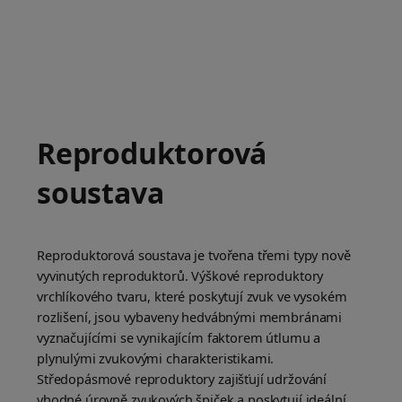
Reproduktorová
soustava
Reproduktorová soustava je tvořena třemi typy nově
vyvinutých reproduktorů. Výškové reproduktory
vrchlíkového tvaru, které poskytují zvuk ve vysokém
rozlišení, jsou vybaveny hedvábnými membránami
vyznačujícími se vynikajícím faktorem útlumu a
plynulými zvukovými charakteristikami.
Středopásmové reproduktory zajišťují udržování
vhodné úrovně zvukových špiček a poskytují ideální