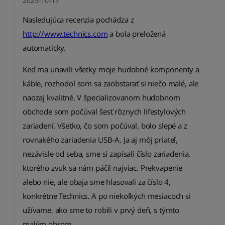
2025-10-17
Nasledujúca recenzia pochádza z
http://www.technics.com
a bola preložená
automaticky.
Keď ma unavili všetky moje hudobné komponenty a
káble, rozhodol som sa zaobstarať si niečo malé, ale
naozaj kvalitné. V špecializovanom hudobnom
obchode som počúval šesť rôznych lifestylových
zariadení. Všetko, čo som počúval, bolo slepé a z
rovnakého zariadenia USB-A. Ja aj môj priateľ,
nezávisle od seba, sme si zapísali číslo zariadenia,
ktorého zvuk sa nám páčil najviac. Prekvapenie
alebo nie, ale obaja sme hlasovali za číslo 4,
konkrétne Technics. A po niekoľkých mesiacoch si
užívame, ako sme to robili v prvý deň, s týmto
malým obrom.