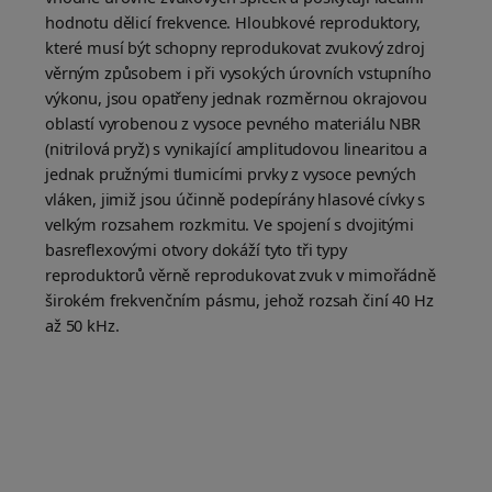
hodnotu dělicí frekvence. Hloubkové reproduktory,
které musí být schopny reprodukovat zvukový zdroj
věrným způsobem i při vysokých úrovních vstupního
výkonu, jsou opatřeny jednak rozměrnou okrajovou
oblastí vyrobenou z vysoce pevného materiálu NBR
(nitrilová pryž) s vynikající amplitudovou linearitou a
jednak pružnými tlumicími prvky z vysoce pevných
vláken, jimiž jsou účinně podepírány hlasové cívky s
velkým rozsahem rozkmitu. Ve spojení s dvojitými
basreflexovými otvory dokáží tyto tři typy
reproduktorů věrně reprodukovat zvuk v mimořádně
širokém frekvenčním pásmu, jehož rozsah činí 40 Hz
až 50 kHz.