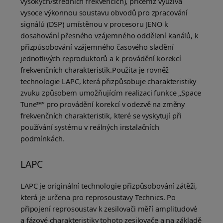
vysokých/středních frekvencích), přičemž využívá
vysoce výkonnou soustavu obvodů pro zpracování
signálů (DSP) umístěnou v procesoru JENO k
dosahování přesného vzájemného oddělení kanálů, k
přizpůsobování vzájemného časového sladění
jednotlivých reproduktorů a k provádění korekcí
frekvenčních charakteristik.Použita je rovněž
technologie LAPC, která přizpůsobuje charakteristiky
zvuku způsobem umožňujícím realizaci funkce „Space
Tune™“ pro provádění korekcí v odezvě na změny
frekvenčních charakteristik, které se vyskytují při
používání systému v reálných instalačních
podmínkách.
LAPC
LAPC je originální technologie přizpůsobování zátěži,
která je určena pro reprosoustavy Technics. Po
připojení reprosoustav k zesilovači měří amplitudové
a fázové charakteristiky tohoto zesilovače a na základě