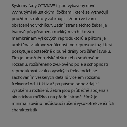
Systémy řady OTTAVA™ f jsou vybaveny nově
vyvinutými akustickými čočkami, které se vyznačují
použitím struktury zahrnující „žebra ve tvaru
obráceného vrchlíku“. Zadní strana těchto žeber je
tvarově přizpůsobena měkkým vrchlíkovým
membránám výškových reproduktorů a přitom je
umístěna v takové vzdálenosti od reprosoustav, která
poskytuje dostatečně dlouhé dráhy pro šíření zvuku.
Tím je umožněno získání širokého směrového
rozsahu, rozšířeného zvukového pole a schopnosti
reprodukovat zvuk o vysokých frekvencích se
zachováním veškerých detailů v celém rozsahu
frekvencí od 11 kHz až po pásmo odpovídající
vysokému rozlišení. Žebra jsou průběžně spojena s
akustickou mřížkou na přední straně, čímž je
minimalizováno nežádoucí rušení vysokofrekvenčních
charakteristik.