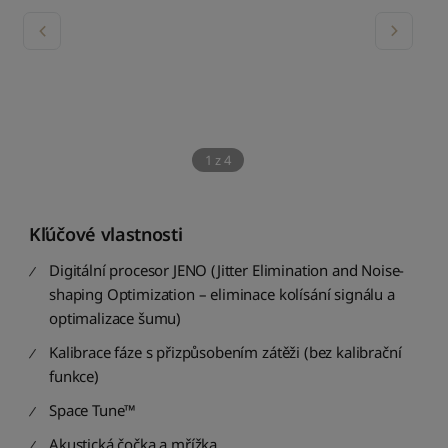
1
z
4
Kľúčové vlastnosti
Digitální procesor JENO (Jitter Elimination and Noise-
shaping Optimization – eliminace kolísání signálu a
optimalizace šumu)
Kalibrace fáze s přizpůsobením zátěži (bez kalibrační
funkce)
Space Tune™
Akustická čočka a mřížka