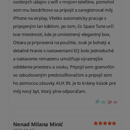
osobných údajov z wifi v mojom telefóne, pomohol
som mu bezdrôtovo sa pripojiť a zaregistrovať môj
iPhone na airplay, Všetko automaticky pracuje s
pripojeným lan káblom, po tom, čo Space Tune určí
tvar miestnosti, kde je umiestnený elegantný box,
Ottava je pripravená na použitie, zvuk je bohatý a
detailné hranie s nastaveniami EQ bolo jednoduché
a nastavenie remasteru umožňuje výraznejšie
oddelenie priestoru a zvuku, Pripojil som gramofón
so zabudovaným predzosilňovačom a pripojil som
ho pomocou zásuvky AUX IN. Je to krásny kúsok pre
môj nový byt, ktorý plne odporúčam.
(0)
(0)
Nenad Milana Minić