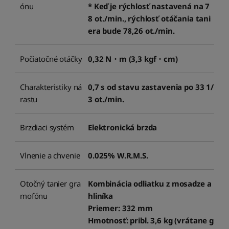
ónu
* Keď je rýchlosť nastavená na 7
8 ot./min., rýchlosť otáčania tani
era bude 78,26 ot./min.
Počiatočné otáčky
0,32 N・m (3,3 kgf・cm)
Charakteristiky ná
0,7 s od stavu zastavenia po 33 1/
rastu
3 ot./min.
Brzdiaci systém
Elektronická brzda
Vlnenie a chvenie
0.025% W.R.M.S.
Otočný tanier gra
Kombinácia odliatku z mosadze a
mofónu
hliníka
Priemer: 332 mm
Hmotnosť: pribl. 3,6 kg (vrátane g