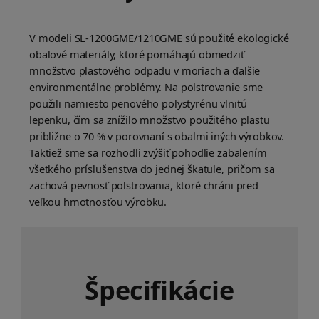
V modeli SL-1200GME/1210GME sú použité ekologické
obalové materiály, ktoré pomáhajú obmedziť
množstvo plastového odpadu v moriach a ďalšie
environmentálne problémy. Na polstrovanie sme
použili namiesto penového polystyrénu vlnitú
lepenku, čím sa znížilo množstvo použitého plastu
približne o 70 % v porovnaní s obalmi iných výrobkov.
Taktiež sme sa rozhodli zvýšiť pohodlie zabalením
všetkého príslušenstva do jednej škatule, pričom sa
zachová pevnosť polstrovania, ktoré chráni pred
veľkou hmotnosťou výrobku.
Špecifikácie