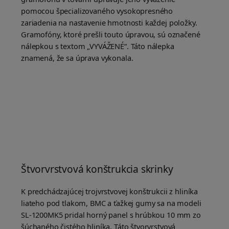
pomocou špecializovaného vysokopresného
zariadenia na nastavenie hmotnosti každej položky.
Gramofóny, ktoré prešli touto úpravou, sú označené
nálepkou s textom „VYVÁŽENÉ“. Táto nálepka
znamená, že sa úprava vykonala.
Štvorvrstvová konštrukcia skrinky
K predchádzajúcej trojvrstvovej konštrukcii z hliníka
liateho pod tlakom, BMC a ťažkej gumy sa na modeli
SL-1200MK5 pridal horný panel s hrúbkou 10 mm zo
šúchaného čistého hliníka. Táto štvorvrstvová