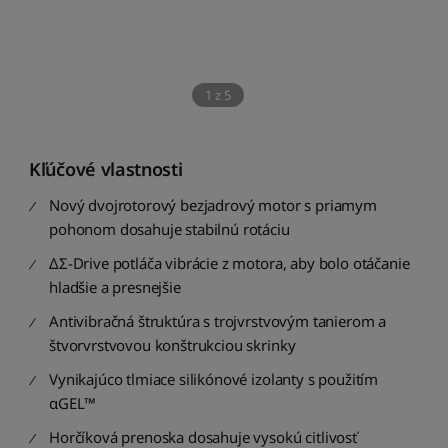
1
z
5
Kľúčové vlastnosti
Nový dvojrotorový bezjadrový motor s priamym
pohonom dosahuje stabilnú rotáciu
ΔΣ-Drive potláča vibrácie z motora, aby bolo otáčanie
hladšie a presnejšie
Antivibračná štruktúra s trojvrstvovým tanierom a
štvorvrstvovou konštrukciou skrinky
Vynikajúco tlmiace silikónové izolanty s použitím
αGEL™
Horčíková prenoska dosahuje vysokú citlivosť