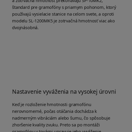
a zotrvačná hmotnosť prekonávajú SP-10MK2,
štandard pre gramofóny s priamym pohonom, ktorý
používajú vysielacie stanice na celom svete, a oproti
modelu SL-1200MK5 je zotrvačná hmotnosť viac ako
dvojnásobná.
Nastavenie vyváženia na vysokej úrovni
Keď je rozloženie hmotnosti gramofónu
nerovnomerné, počas otáčania dochádza k
nadmerným vibráciám alebo šumu, čo spôsobuje
zhoršenie kvality zvuku. Preto sa po montáži
gramofónu v továrni upravuje jeho vyváženie