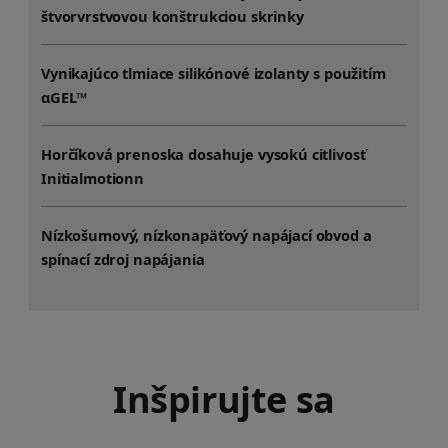
štvorvrstvovou konštrukciou skrinky
Vynikajúco tlmiace silikónové izolanty s použitím
αGEL™
Horčíková prenoska dosahuje vysokú citlivosť
Initialmotionn
Nízkošumový, nízkonapäťový napájací obvod a
spínací zdroj napájania
Inšpirujte sa