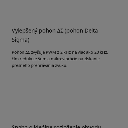
Vylepšený pohon ΔΣ (pohon Delta
Sigma)
Pohon ΔΣ zvyšuje PWM z 2 kHz na viac ako 20 kHz,
čím redukuje šum a mikrovibrácie na získanie
presného prehrávania zvuku.
Snaha o ideálne rozloženie obvodu