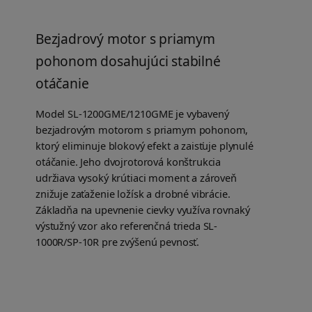
Bezjadrový motor s priamym
pohonom dosahujúci stabilné
otáčanie
Model SL-1200GME/1210GME je vybavený
bezjadrovým motorom s priamym pohonom,
ktorý eliminuje blokový efekt a zaisťuje plynulé
otáčanie. Jeho dvojrotorová konštrukcia
udržiava vysoký krútiaci moment a zároveň
znižuje zaťaženie ložísk a drobné vibrácie.
Základňa na upevnenie cievky využíva rovnaký
výstužný vzor ako referenčná trieda SL-
1000R/SP-10R pre zvýšenú pevnosť.