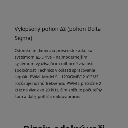
Vylepšený pohon ΔΣ (pohon Delta
Sigma)
Odomknite dimenziu presnosti zvuku so
systémom ΔΣ-Drive – najmodernejším
systémom využívajúcim odborné znalosti
spoločnosti Technics v oblasti spracovania
signálu PWM. Model SL-1200GME/1210GME
rozširuje nosnú frekvenciu PWM z približne 2
kHz na viac ako 20 kHz, čím znižuje počuteľný
šum a ďalej potláča mikrovibrácie.