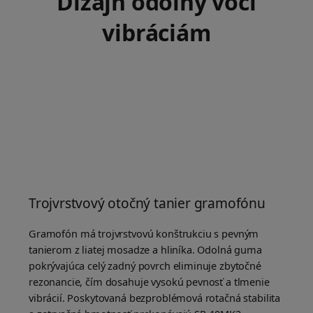
Dizajn odolný voči
vibráciám
Trojvrstvový otočný tanier gramofónu
Gramofón má trojvrstvovú konštrukciu s pevným
tanierom z liatej mosadze a hliníka. Odolná guma
pokrývajúca celý zadný povrch eliminuje zbytočné
rezonancie, čím dosahuje vysokú pevnosť a tlmenie
vibrácií. Poskytovaná bezproblémová rotačná stabilita