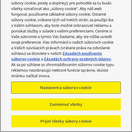
súbory cookie, pixely a doplnky); pre pohodlie sa tu budú
všetky označovať ako „súbory cookie“. Aby náš web
Rozsah nastaveni
0 – 6mm
fungoval, používame základné súbory cookie. Ostatné
a výšky ramena
súbory cookie, vrátane tých od tretích strán, sa použijú iba
s Vašim súhlasom, aby bolo možné zobrazovať reklamu a
ponúkať služby v súlade s vašimi preferenciami. Ceníme si
Rozsah nastaveni
0 – 4g (priame čítanie)
Vaše súkromie a týmto Vás žiadame, aby ste nižšie uviedli
svoje preferencie. Viac informácií o našich súboroch cookie
a tlaku ihly
a Vašich súvisiacich právach (vrátane práva na odvolanie
súhlasu) sa dozviete v našich
Zásadách používania
súborov cookie
a
Zásadách ochrany osobných údajov
.
Hmotnosť hlavy
Približne 7,6g
Ak sa po súhlase so zhromažďovaním súborov cookie typu
reklamou nezobrazujú niektoré funkcie správne, skúste
Rozsah hmotností
(bez pomocného závažia)
stránku načítať znova.
použiteľných kazi
5,6 – 12,0 g
Nastavenia súborov cookie
et
14,3 – 20,7 g (vrátane hlavy)
(s malým pomocným závažím)
10,0 – 16,4 g
Zamietnuť všetky
18,7 – 25,1 g (vrátane hlavy)
(s veľkým pomocným závažím)
Prijať všetky súbory cookie
14,3 – 19,8 g